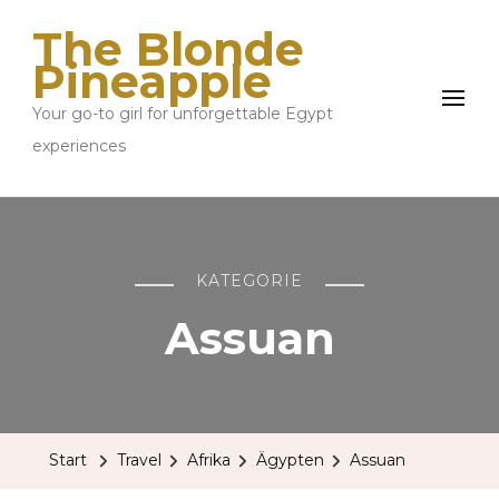
The Blonde
Pineapple
Your go-to girl for unforgettable Egypt
experiences
KATEGORIE
Assuan
Start
Travel
Afrika
Ägypten
Assuan