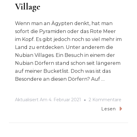
Village
Wenn man an Ägypten denkt, hat man
sofort die Pyramiden oder das Rote Meer
im Kopf. Es gibt jedoch noch so viel mehr im
Land zu entdecken. Unter anderem die
Nubian Villages. Ein Besuch in einem der
Nubian Dörfern stand schon seit längerem
auf meiner Bucketlist. Doch was ist das
Besondere an diesen Dörfern? Auf …
Zu
Aktualisiert Am
4. Februar 2021
2 Kommentare
Das
Lesen
Farben
Nubian
Village