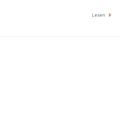
u
Lesen
vissa
ie
chöne
auptstadt
izas!