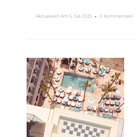
Z
Aktualisiert Am
5. Juli 2025
0 Kommentare
Ei
–
D
S
H
Ib