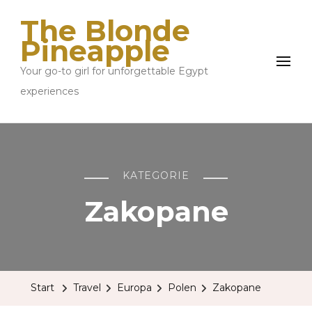
The Blonde
Pineapple
Your go-to girl for unforgettable Egypt
experiences
KATEGORIE
Zakopane
Start
Travel
Europa
Polen
Zakopane