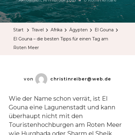
Aktualisiert Am
10. Juli 2021
0 Kommentare
El
Gouna
–
Start
Travel
Afrika
Ägypten
El Gouna
Die
El Gouna – die besten Tipps für einen Tag am
Besten
Roten Meer
Tipps
Für
Einen
Tag
von
christinreiber@web.de
Am
Roten
Wie der Name schon verrät, ist El
Meer
Gouna eine Lagunenstadt und kann
überhaupt nicht mit den
Touristenhochburgen am Roten Meer
wie Hurghada oder Sharm el Sheik