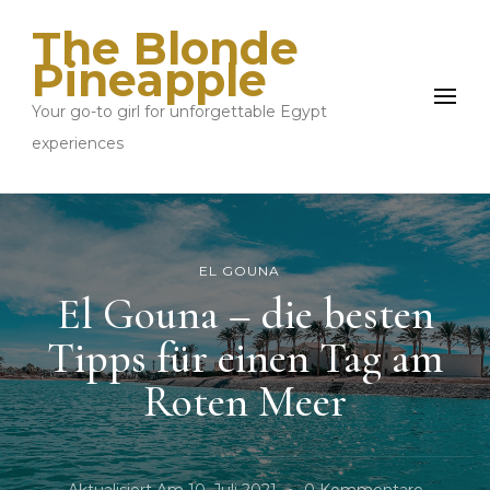
The Blonde
Pineapple
Your go-to girl for unforgettable Egypt
experiences
EL GOUNA
El Gouna – die besten
Tipps für einen Tag am
Roten Meer
Zu